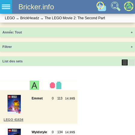
Bricker.info
LEGO
→
BrickHeadz
→
The LEGO Movie 2: The Second Part
Année
+
Filtrer
+
▤
▦
List des sets
Emmet
0
113
14.99$
LEGO 41634
Wyldstyle
0
134
14.99$