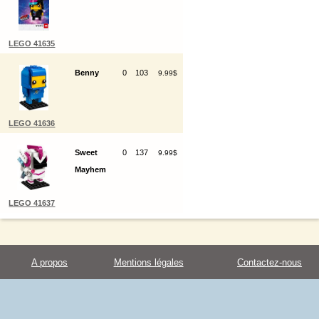
LEGO 41635
Benny
0
103
9.99$
LEGO 41636
Sweet
0
137
9.99$
Mayhem
LEGO 41637
A propos
Mentions légales
Contactez-nous