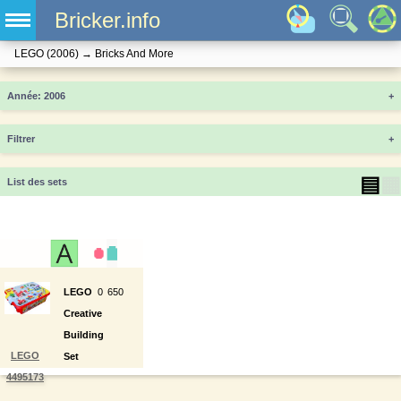
Bricker.info
LEGO
(2006)
→
Bricks And More
Année
+
Filtrer
+
▤
▦
List des sets
LEGO
0
650
Creative
Building
LEGO
Set
4495173