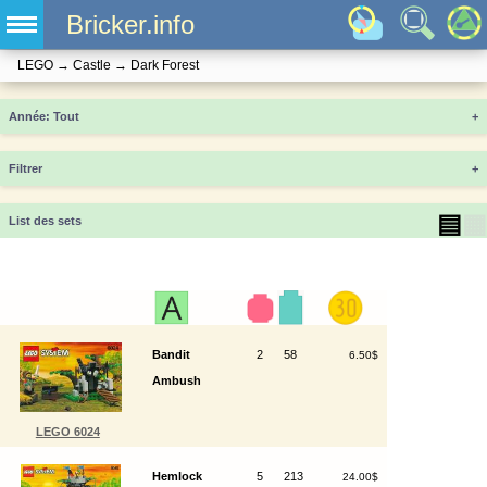
Bricker.info
LEGO
→
Castle
→
Dark Forest
Année
+
Filtrer
+
▤
▦
List des sets
Bandit
2
58
6.50$
Ambush
LEGO 6024
Hemlock
5
213
24.00$