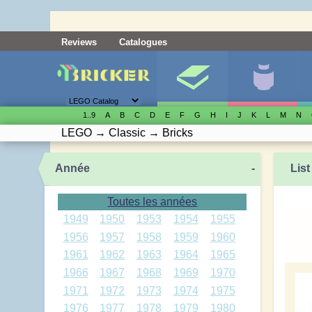
Reviews
Catalogues
1..9
A
B
C
D
E
F
G
H
I
J
K
L
M
N
LEGO
→
Classic
→
Bricks
Année
-
List
Toutes les années
1949
1950
1953
1954
1955
1956
1957
1958
1959
1960
1961
1962
1963
1964
1965
1966
1967
1968
1969
1970
1971
1972
1973
1974
1975
1976
1977
1978
1979
1980