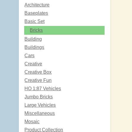
Architecture
Baseplates
Basic Set
Bricks
Building
Buildings
Cars
Creative
Creative Box
Creative Fun
HO 1:87 Vehicles
Jumbo Bricks
Large Vehicles
Miscellaneous
Mosaic
Product Collection