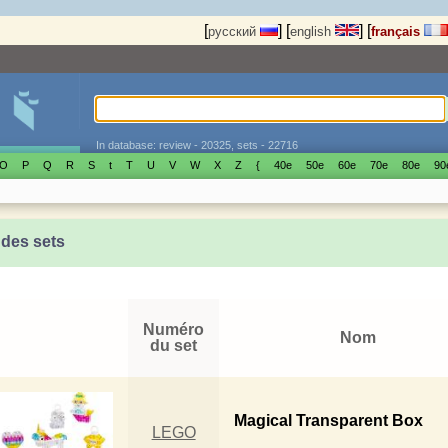
[
]
[
]
[
русский
english
français
In database: review - 20325, sets - 22716
O
P
Q
R
S
t
T
U
V
W
X
Z
{
40е
50е
60е
70е
80е
90
 des sets
Numéro
Nom
du set
Magical Transparent Box
LEGO