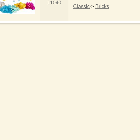
11040
Classic
->
Bricks