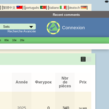
⤄
]
[
]
[
]
[
]
[
]
繁體中文
português
italiano
deutsch
Recent comments
Connexion
Recherche Avancée
е
00е
10е
20е
▤
▦
Nbr
Année
Фигурок
de
Prix
pièces
2025
0
340
24.99$