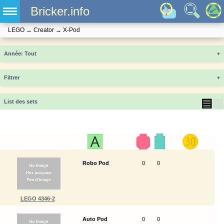
Bricker.info
LEGO
→
Creator
→
X-Pod
Année
+
Filtrer
+
▤
▦
List des sets
Robo Pod
0
0
LEGO 4346-2
Auto Pod
0
0