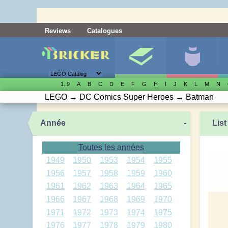
Reviews
Catalogues
1..9
A
B
C
D
E
F
G
H
I
J
K
L
M
N
LEGO
→
DC Comics Super Heroes
→
Batman
Année
-
List
Toutes les années
1949
1950
1953
1954
1955
1956
1957
1958
1959
1960
1961
1962
1963
1964
1965
1966
1967
1968
1969
1970
1971
1972
1973
1974
1975
1976
1977
1978
1979
1980