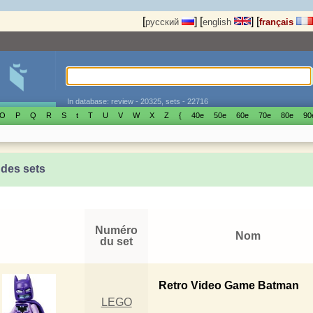
[
]
[
]
[
русский
english
français
In database: review - 20325, sets - 22716
O
P
Q
R
S
t
T
U
V
W
X
Z
{
40е
50е
60е
70е
80е
90
 des sets
Numéro
Nom
du set
Retro Video Game Batman
LEGO