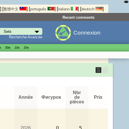
⤄
]
[
]
[
]
[
]
[
]
繁體中文
português
italiano
deutsch
Recent comments
Connexion
Recherche Avancée
е
00е
10е
20е
▤
▦
Nbr
Année
Фигурок
de
Prix
pièces
2026
0
5