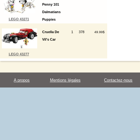
Penny 101
Dalmatians
LEGO 43271
Puppies
Cruella De
1
378
49.99$
Vil's Car
LEGO 43277
A propos
Mentions légales
Contactez-nous