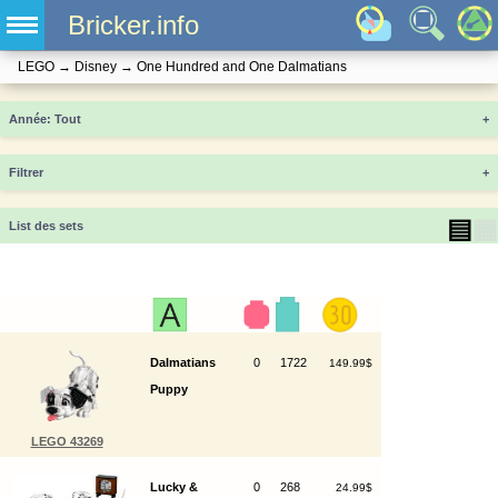
Bricker.info
LEGO
→
Disney
→
One Hundred and One Dalmatians
Année
+
Filtrer
+
▤
▦
List des sets
Dalmatians
0
1722
149.99$
Puppy
LEGO 43269
Lucky &
0
268
24.99$