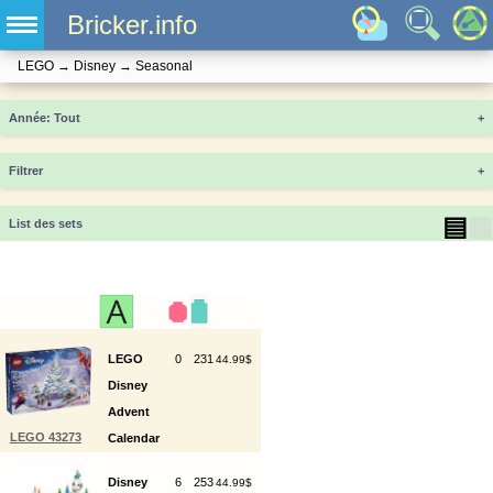
Bricker.info
LEGO
→
Disney
→
Seasonal
Année
+
Filtrer
+
▤
▦
List des sets
LEGO
0
231
44.99$
Disney
Advent
LEGO 43273
Calendar
2025
Disney
6
253
44.99$