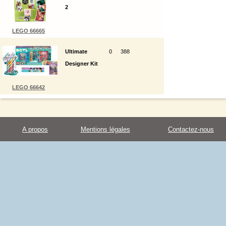
2
LEGO 66665
Ultimate
0
388
Designer Kit
LEGO 66642
A propos
Mentions légales
Contactez-nous