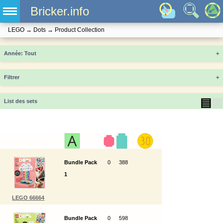
Bricker.info
LEGO
→
Dots
→
Product Collection
Année
+
Filtrer
+
▤
▦
List des sets
Bundle Pack
0
388
1
LEGO 66664
Bundle Pack
0
598