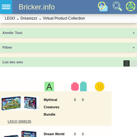
Bricker.info
LEGO
→
Dreamzzz
→
Virtual Product Collection
Année
+
Filtrer
+
▤
▦
List des sets
Mythical
0
0
Creatures
Bundle
LEGO 5008135
Dream World
0
0