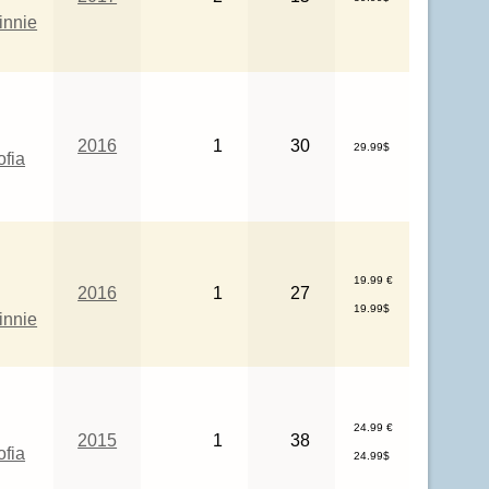
innie
2016
1
30
29.99$
ofia
19.99 €
2016
1
27
19.99$
innie
24.99 €
2015
1
38
ofia
24.99$