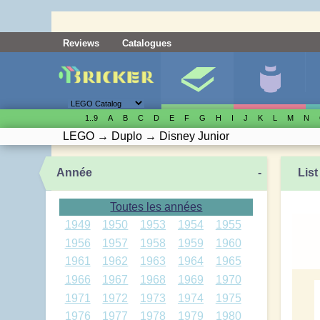
Reviews
Catalogues
1..9
A
B
C
D
E
F
G
H
I
J
K
L
M
N
LEGO
→
Duplo
→
Disney Junior
Année
-
List
Toutes les années
1949
1950
1953
1954
1955
1956
1957
1958
1959
1960
1961
1962
1963
1964
1965
1966
1967
1968
1969
1970
1971
1972
1973
1974
1975
1976
1977
1978
1979
1980