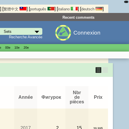
⤄
]
[
]
[
]
[
]
[
]
繁體中文
português
italiano
deutsch
Recent comments
Connexion
Recherche Avancée
е
00е
10е
20е
▤
▦
Nbr
Année
Фигурок
de
Prix
pièces
2017
2
15
39.99$