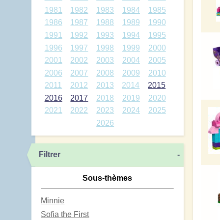
1981
1982
1983
1984
1985
1986
1987
1988
1989
1990
1991
1992
1993
1994
1995
1996
1997
1998
1999
2000
2001
2002
2003
2004
2005
2006
2007
2008
2009
2010
2011
2012
2013
2014
2015
2016
2017
2018
2019
2020
2021
2022
2023
2024
2025
2026
Filtrer
-
Sous-thèmes
Minnie
Sofia the First