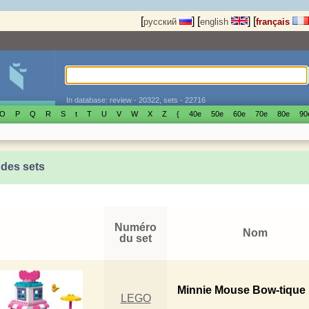
[
]
[
]
[
русский
english
français
In database: review - 20322, sets - 22716
O
P
Q
R
S
t
T
U
V
W
X
Z
{
40е
50е
60е
70е
80е
90
 des sets
Numéro
Nom
du set
Minnie Mouse Bow-tique
LEGO