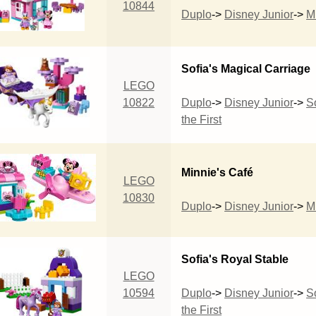
10844
Duplo
->
Disney Junior
->
M
Sofia's Magical Carriage
LEGO
10822
Duplo
->
Disney Junior
->
S
the First
Minnie's Café
LEGO
10830
Duplo
->
Disney Junior
->
M
Sofia's Royal Stable
LEGO
10594
Duplo
->
Disney Junior
->
S
the First