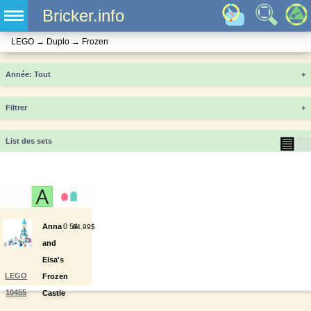
Bricker.info
LEGO
→
Duplo
→
Frozen
Année
+
Filtrer
+
▤
▦
List des sets
Anna
0
54
64.99$
and
Elsa's
LEGO
Frozen
10455
Castle
Party