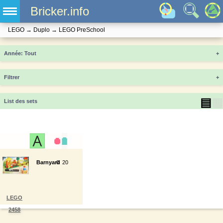
Bricker.info
LEGO
→
Duplo
→
LEGO PreSchool
Année
+
Filtrer
+
▤
▦
List des sets
Barnyard
0
20
LEGO
2458