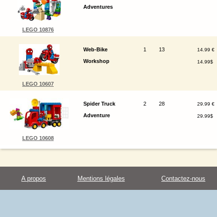
Adventures
LEGO 10876
Web-Bike
1
13
14.99 €
Workshop
14.99$
LEGO 10607
Spider Truck
2
28
29.99 €
Adventure
29.99$
LEGO 10608
A propos
Mentions légales
Contactez-nous