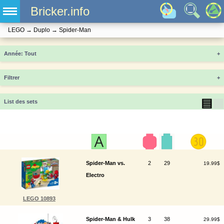
Bricker.info
LEGO
→
Duplo
→
Spider-Man
Année
+
Filtrer
+
▤
▦
List des sets
Spider-Man vs.
2
29
19.99$
Electro
LEGO 10893
Spider-Man & Hulk
3
38
29.99$