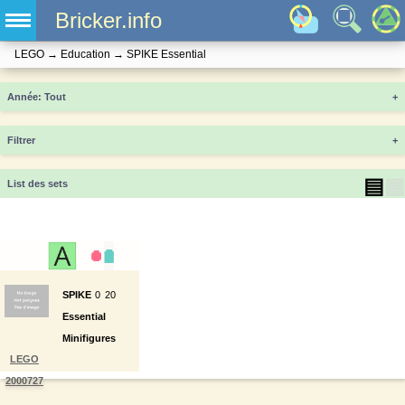
Bricker.info
LEGO
→
Education
→
SPIKE Essential
Année
+
Filtrer
+
▤
▦
List des sets
SPIKE
0
20
Essential
Minifigures
LEGO
2000727