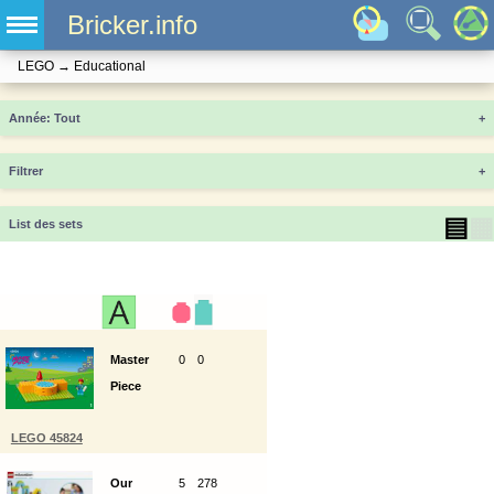
Bricker.info
LEGO
→
Educational
Année
+
Filtrer
+
▤
▦
List des sets
Master
0
0
Piece
LEGO 45824
Our
5
278