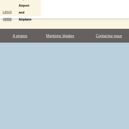
Airport
LEGO
and
42656
Airplane
A propos
Mentions légales
Contactez-nous