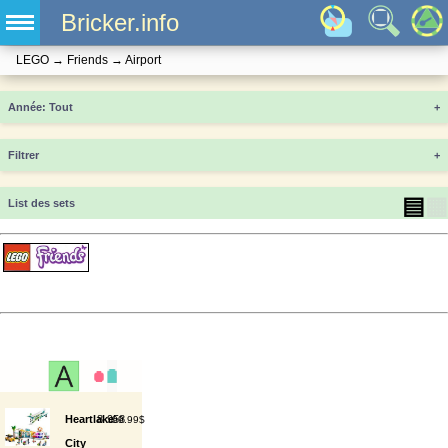
Bricker.info
LEGO
→
Friends
→
Airport
Année
+
Filtrer
+
▤
▦
List des sets
Heartlake
8
958
99.99$
City