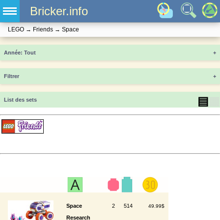
Bricker.info
LEGO
→
Friends
→
Space
Année
+
Filtrer
+
▤
▦
List des sets
Space
2
514
49.99$
Research