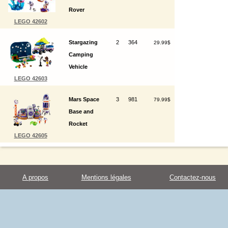
Rover
LEGO 42602
Stargazing
2
364
29.99$
Camping
Vehicle
LEGO 42603
Mars Space
3
981
79.99$
Base and
Rocket
LEGO 42605
A propos
Mentions légales
Contactez-nous