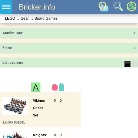
Bricker.info
LEGO
→
Gear
→
Board Games
Année
+
Filtrer
+
▤
▦
List des sets
Vikings
0
0
Chess
Set
LEGO 851861
Knights'
0
0