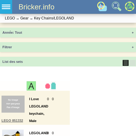
Bricker.info
LEGO
→
Gear
→
Key Chains/LEGOLAND
Année
+
Filtrer
+
▤
▦
List des sets
I Love
0
0
LEGOLAND
keychain,
LEGO 851332
Male
LEGOLAND
0
0