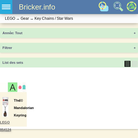
Bricker.info
LEGO
→
Gear
→
Key Chains / Star Wars
Année
+
Filtrer
+
▤
▦
List des sets
The
0
0
Mandalorian
Keyring
LEGO
854124