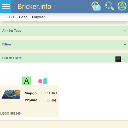
Bricker.info
LEGO
→
Gear
→
Playmat
Année
+
Filtrer
+
▤
▦
List des sets
Ninjago
0
0
12.99 €
Playmat
14.99$
LEGO 851345