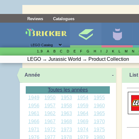
Reviews
Catalogues
1..9
A
B
C
D
E
F
G
H
I
J
K
L
M
N
LEGO
→
Jurassic World
→
Product Collection
Année
-
List
Toutes les années
1949
1950
1953
1954
1955
1956
1957
1958
1959
1960
1961
1962
1963
1964
1965
1966
1967
1968
1969
1970
1971
1972
1973
1974
1975
1976
1977
1978
1979
1980