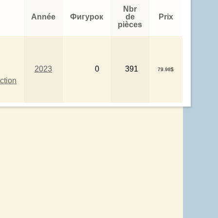
Nbr
Année
Фигурок
de
Prix
pièces
2023
0
391
79.98$
ction