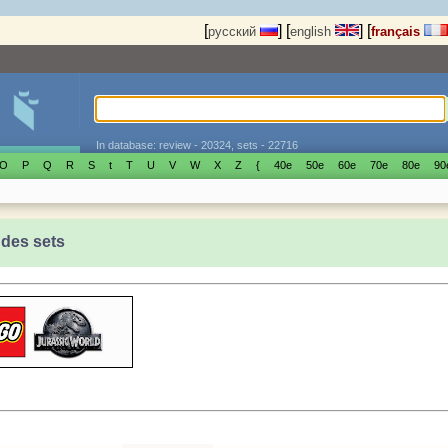
[
]
[
]
[
русский
english
français
In database: review - 20324, sets - 22716
O
P
Q
R
S
t
T
U
V
W
X
Z
{
40е
50е
60е
70е
80е
90
 des sets