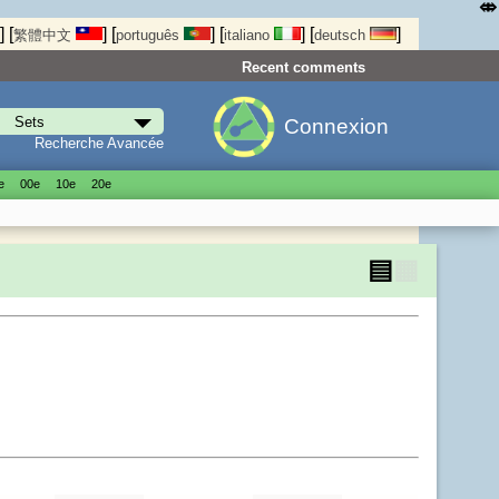
⤄
]
[
]
[
]
[
]
[
]
繁體中文
português
italiano
deutsch
Recent comments
Connexion
Recherche Avancée
е
00е
10е
20е
▤
▦