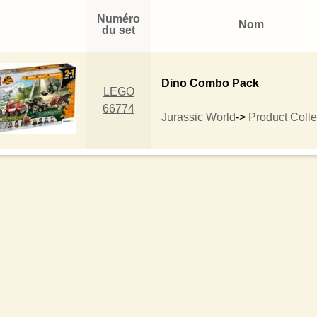
Numéro
Nom
du set
Dino Combo Pack
LEGO
66774
Jurassic World
->
Product Colle