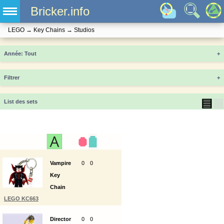
Bricker.info
LEGO
→
Key Chains
→
Studios
Année
+
Filtrer
+
▤
▦
List des sets
Vampire
0
0
Key
Chain
LEGO KC663
Director
0
0