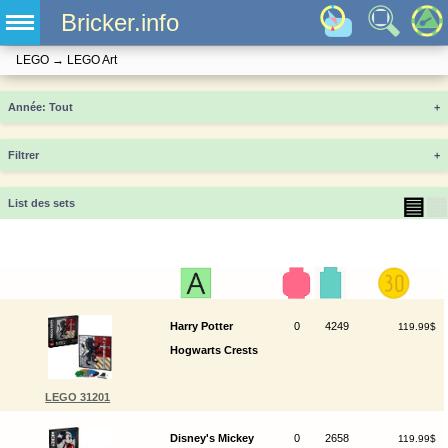
Bricker.info
LEGO
→
LEGO Art
Année
+
Filtrer
+
▤
▦
List des sets
Harry Potter
0
4249
119.99$
Hogwarts Crests
LEGO 31201
Disney's Mickey
0
2658
119.99$