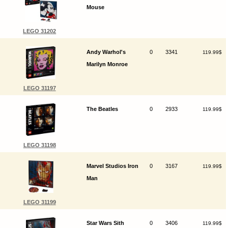
Mouse
LEGO 31202
Andy Warhol's
0
3341
119.99$
Marilyn Monroe
LEGO 31197
The Beatles
0
2933
119.99$
LEGO 31198
Marvel Studios Iron
0
3167
119.99$
Man
LEGO 31199
Star Wars Sith
0
3406
119.99$