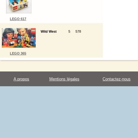
LEGO 617
Wild West
5
578
LEGO 365
A propos
Mentions légales
Contactez-nous