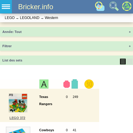
Bricker.info
LEGO
→
LEGOLAND
→
Western
Année
+
Filtrer
+
▤
▦
List des sets
Texas
0
249
Rangers
LEGO 372
Cowboys
0
41