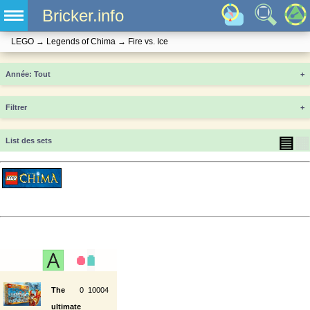
Bricker.info
LEGO
→
Legends of Chima
→
Fire vs. Ice
Année
+
Filtrer
+
▤
▦
List des sets
The
0
10004
ultimate