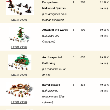
Escape from
4
298
32.49 €
Mirkwood Spiders
29.99$
(Les araignées de la
LEGO 79001
forêt de Mirkwood)
Attack of the Wargs
5
400
59.99 €
(L'attaque des
59.99$
Ouargues)
LEGO 79002
An Unexpected
6
652
79.99 €
Gathering
69.99$
(La rencontre à Cul-
LEGO 79003
de-sac)
Barrel Escape
5
334
49.99 €
(L'évasion du
39.99$
royaume des Elfes
LEGO 79004
sylvains)