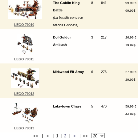
The Goblin King
8
841
99.99 €
Battle
99.99$
(La bataille contre le
LEGO 79010
roi des Gobelins)
Dol Guldur
3
217
26.99 €
Ambush
19.99$
LEGO 79011
Mirkwood Elf Army
6
276
27.99 €
29.99$
LEGO 79012
Lake-town Chase
5
470
59.99 €
44.99$
LEGO 79013
<< | < |
1
|
2
|
>
| >>