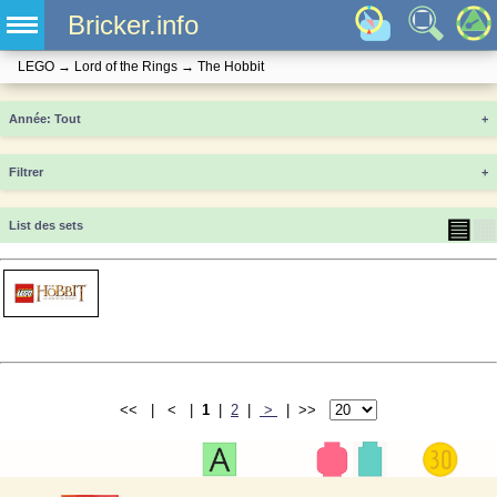
Bricker.info
LEGO
→
Lord of the Rings
→
The Hobbit
Année
+
Filtrer
+
▤
▦
List des sets
<< | < |
1
|
2
|
>
| >>