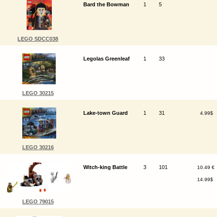
Bard the Bowman
1
5
LEGO SDCC038
Legolas Greenleaf
1
33
LEGO 30215
Lake-town Guard
1
31
4.99$
LEGO 30216
Witch-king Battle
3
101
10.49 €
14.99$
LEGO 79015