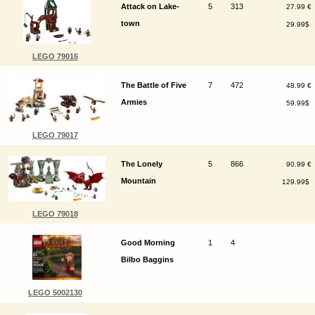
Attack on Lake-
5
313
27.99 €
town
29.99$
LEGO 79016
The Battle of Five
7
472
48.99 €
Armies
59.99$
LEGO 79017
The Lonely
5
866
90.99 €
Mountain
129.99$
LEGO 79018
Good Morning
1
4
Bilbo Baggins
LEGO 5002130