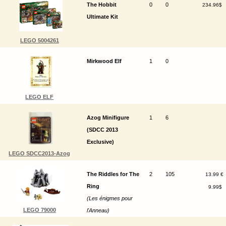
The Hobbit
0
0
234.96$
Ultimate Kit
LEGO 5004261
Mirkwood Elf
1
0
LEGO ELF
Azog Minifigure
1
6
(SDCC 2013
Exclusive)
LEGO SDCC2013-Azog
The Riddles for The
2
105
13.99 €
Ring
9.99$
(Les énigmes pour
LEGO 79000
l'Anneau)