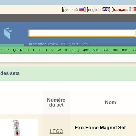
[
]
[
]
[
русский
english
français
In database: review - 20322, sets - 22716
O
P
Q
R
S
t
T
U
V
W
X
Z
{
40е
50е
60е
70е
80е
90
 des sets
Numéro
Nom
du set
Exo-Force Magnet Set
LEGO