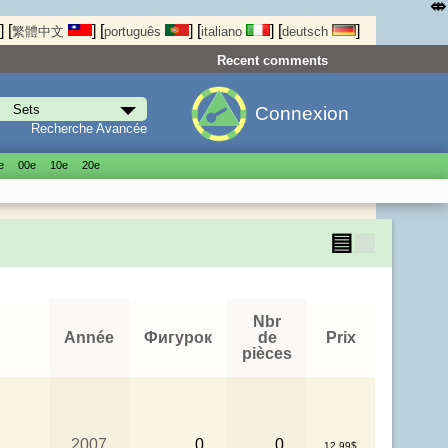
⤄
]
[
]
[
]
[
]
[
]
繁體中文
português
italiano
deutsch
Recent comments
Connexion
Recherche Avancée
е
00е
10е
20е
▤
▦
Nbr
Année
Фигурок
de
Prix
pièces
2007
0
0
12.99$