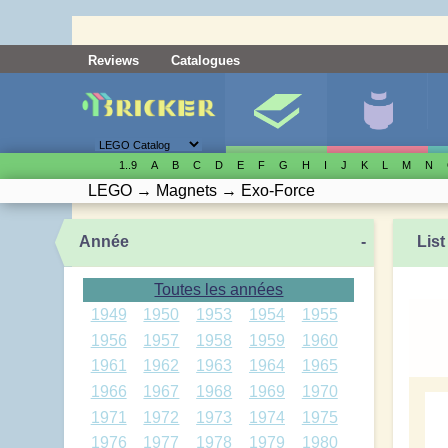
Reviews
Catalogues
1..9
A
B
C
D
E
F
G
H
I
J
K
L
M
N
LEGO
→
Magnets
→
Exo-Force
Année
-
List
Toutes les années
1949
1950
1953
1954
1955
1956
1957
1958
1959
1960
1961
1962
1963
1964
1965
1966
1967
1968
1969
1970
1971
1972
1973
1974
1975
1976
1977
1978
1979
1980