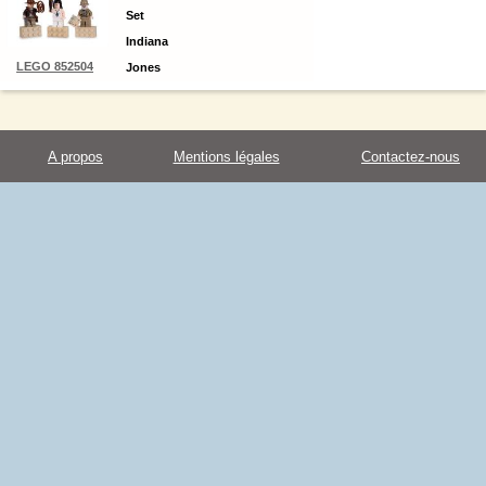
Set
Indiana
LEGO 852504
Jones
A propos
Mentions légales
Contactez-nous