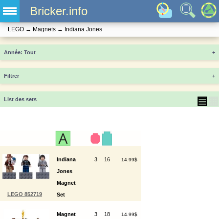
Bricker.info
LEGO
→
Magnets
→
Indiana Jones
Année
+
Filtrer
+
▤
▦
List des sets
Indiana
3
16
14.99$
Jones
Magnet
LEGO 852719
Set
Magnet
3
18
14.99$