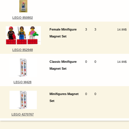
LEGO 850802
Female Minifigure
3
3
14.99$
Magnet Set
LEGO 852948
Classic Minifigure
0
0
14.99$
Magnet Set
LEGO M428
Minifigures Magnet
0
0
Set
LEGO 4270767