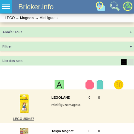
Bricker.info
LEGO
→
Magnets
→
Minifigures
Année
+
Filtrer
+
▤
▦
List des sets
LEGOLAND
0
0
minifigure magnet
LEGO 850457
Tokyo Magnet
0
0