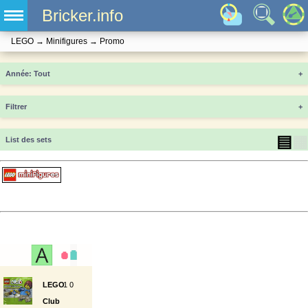
Bricker.info
LEGO
→
Minifigures
→
Promo
Année
+
Filtrer
+
▤
▦
List des sets
LEGO
1
0
Club