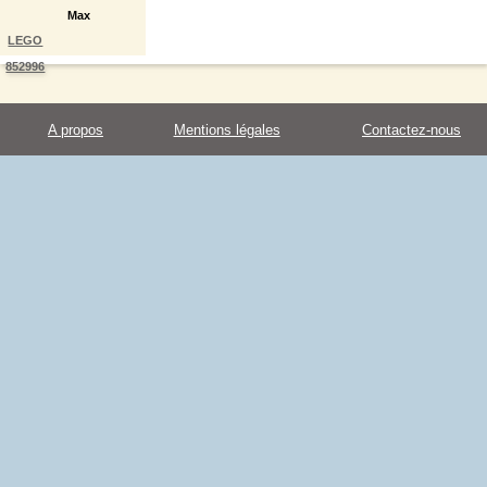
Max
LEGO
852996
A propos
Mentions légales
Contactez-nous