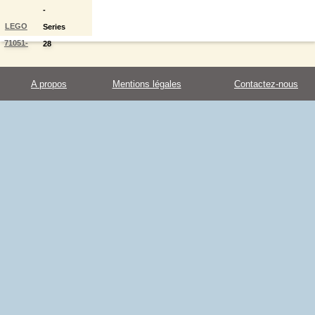
-
LEGO
Series
71051-
28
random
{Random
pack}
A propos
Mentions légales
Contactez-nous