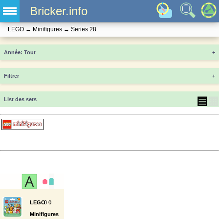
Bricker.info
LEGO
→
Minifigures
→
Series 28
Année
+
Filtrer
+
▤
▦
List des sets
LEGO
0
0
Minifigures