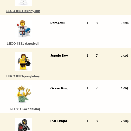
LEGO 8831-bunnysuit
Daredevil
1
8
2.99$
LEGO 8831-daredevil
Jungle Boy
1
7
2.99$
LEGO 8831-jungleboy
Ocean King
1
7
2.99$
LEGO 8831-oceanking
Evil Knight
1
8
2.99$