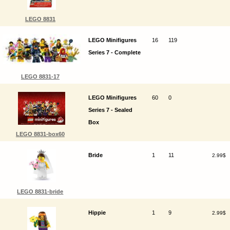
LEGO 8831
LEGO Minifigures
16
119
Series 7 - Complete
LEGO 8831-17
LEGO Minifigures
60
0
Series 7 - Sealed
Box
LEGO 8831-box60
Bride
1
11
2.99$
LEGO 8831-bride
Hippie
1
9
2.99$