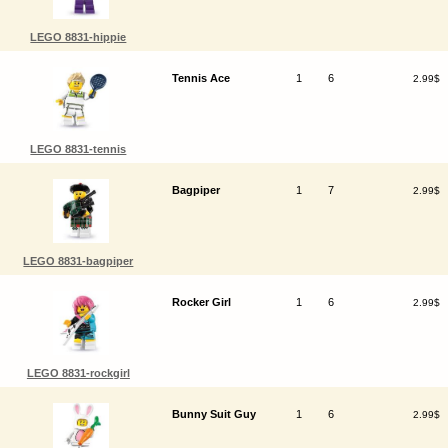
LEGO 8831-hippie
Tennis Ace
1
6
2.99$
LEGO 8831-tennis
Bagpiper
1
7
2.99$
LEGO 8831-bagpiper
Rocker Girl
1
6
2.99$
LEGO 8831-rockgirl
Bunny Suit Guy
1
6
2.99$