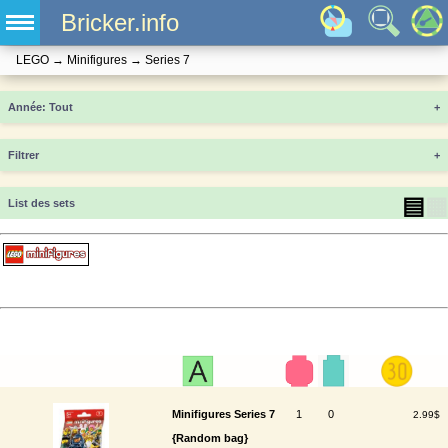
Bricker.info
LEGO
→
Minifigures
→
Series 7
Année
+
Filtrer
+
▤
▦
List des sets
Minifigures Series 7
1
0
2.99$
{Random bag}