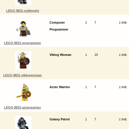
LEGO 8831-evilknight
Computer
1
7
2.99$
Programmer
LEGO 8831-programmer
Viking Woman
1
10
2.99$
LEGO 8831-vikingwoman
Aztec Warrior
1
7
2.99$
LEGO 8831-aztecwarrior
Galaxy Patrol
1
7
2.99$