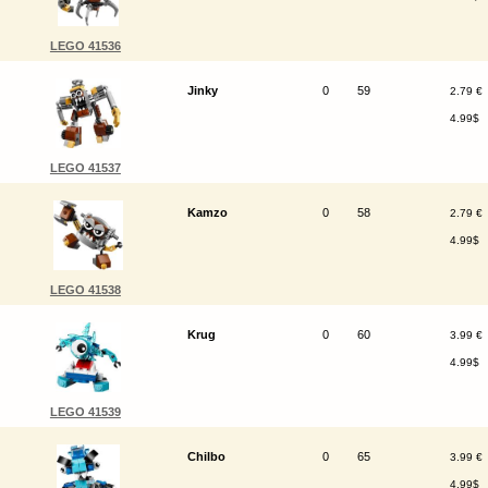
LEGO 41536
Jinky
0
59
2.79 €
4.99$
LEGO 41537
Kamzo
0
58
2.79 €
4.99$
LEGO 41538
Krug
0
60
3.99 €
4.99$
LEGO 41539
Chilbo
0
65
3.99 €
4.99$