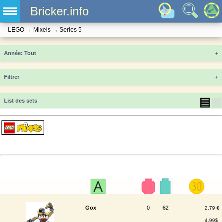
Bricker.info
LEGO
→
Mixels
→
Series 5
Année
+
Filtrer
+
▤
▦
List des sets
Gox
0
62
2.79 €
4.99$