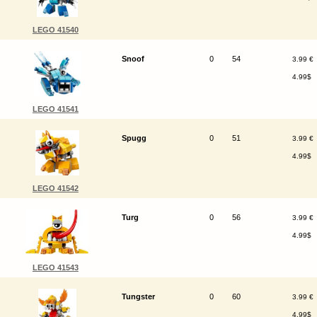
LEGO 41540
Snoof
0
54
3.99 €
4.99$
LEGO 41541
Spugg
0
51
3.99 €
4.99$
LEGO 41542
Turg
0
56
3.99 €
4.99$
LEGO 41543
Tungster
0
60
3.99 €
4.99$