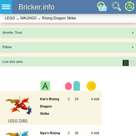
Bricker.info
LEGO
→
NINJAGO
→
Rising Dragon Strike
Année
+
Filtrer
+
▤
▦
List des sets
Kai's Rising
2
24
9.99$
Dragon
Strike
LEGO 71801
Nya's Rising
2
26
9.99$