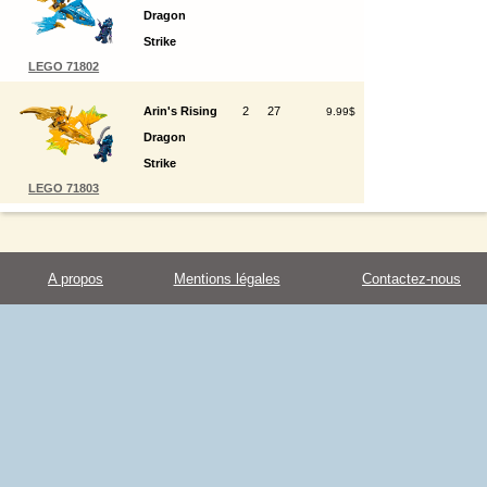
Dragon
Strike
LEGO 71802
Arin's Rising
2
27
9.99$
Dragon
Strike
LEGO 71803
A propos
Mentions légales
Contactez-nous