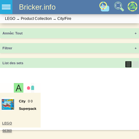
Bricker.info
LEGO
→
Product Collection
→
City/Fire
Année
+
Filtrer
+
▤
▦
List des sets
City
0
0
Superpack
LEGO
66360