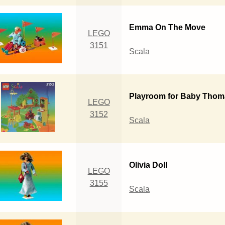
Emma On The Move
LEGO
3151
Scala
Playroom for Baby Thom
LEGO
3152
Scala
Olivia Doll
LEGO
3155
Scala