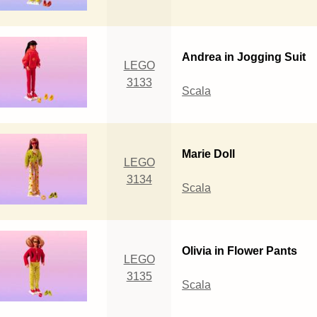
Andrea in Jogging Suit
LEGO
3133
Scala
Marie Doll
LEGO
3134
Scala
Olivia in Flower Pants
LEGO
3135
Scala