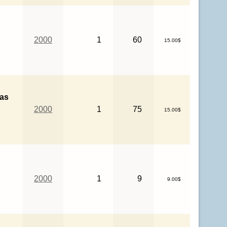
2000
1
60
15.00$
as
2000
1
75
15.00$
2000
1
9
9.00$