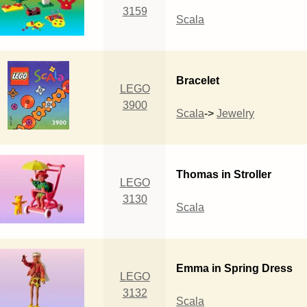
3159
Scala
Bracelet
LEGO
3900
Scala
->
Jewelry
Thomas in Stroller
LEGO
3130
Scala
Emma in Spring Dress
LEGO
3132
Scala