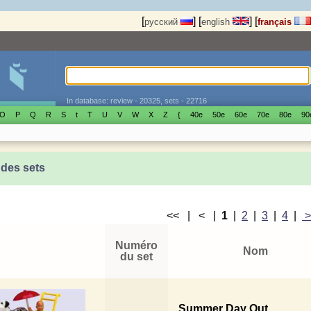
[
]
[
]
[
русский
english
français
In database: review - 20325, sets - 22716
O
P
Q
R
S
t
T
U
V
W
X
Z
{
40е
50е
60е
70е
80е
90
 des sets
<< | < |
1
|
2
|
3
|
4
|
Numéro
Nom
du set
Summer Day Out