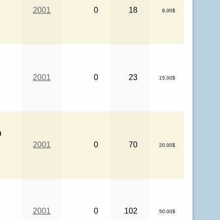
2001
0
18
8.00$
2001
0
23
15.00$
n
2001
0
70
20.00$
2001
0
102
50.00$