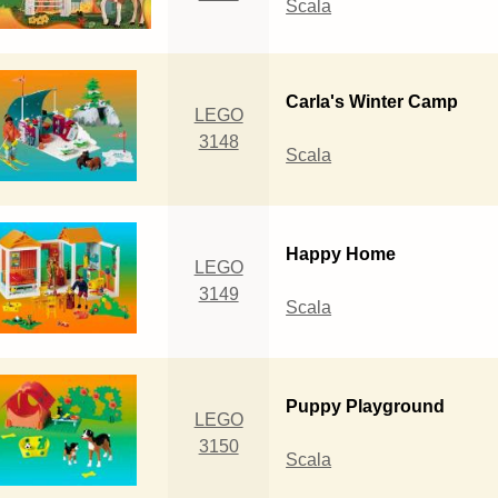
Scala
Carla's Winter Camp
LEGO
3148
Scala
Happy Home
LEGO
3149
Scala
Puppy Playground
LEGO
3150
Scala