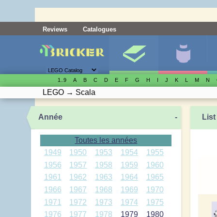
Reviews
Catalogues
1..9
A
B
C
D
E
F
G
H
I
J
K
L
M
N
LEGO
→
Scala
Année
-
List
Toutes les années
1949
1950
1953
1954
1955
1956
1957
1958
1959
1960
1961
1962
1963
1964
1965
1966
1967
1968
1969
1970
1971
1972
1973
1974
1975
1976
1977
1978
1979
1980