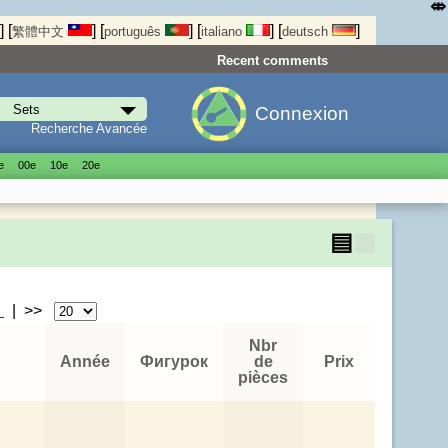
⤄
]
[
]
[
]
[
]
[
]
繁體中文
português
italiano
deutsch
Recent comments
Connexion
Recherche Avancée
е
00е
10е
20е
▤
▦
>
| >>
Nbr
Année
Фигурок
de
Prix
pièces