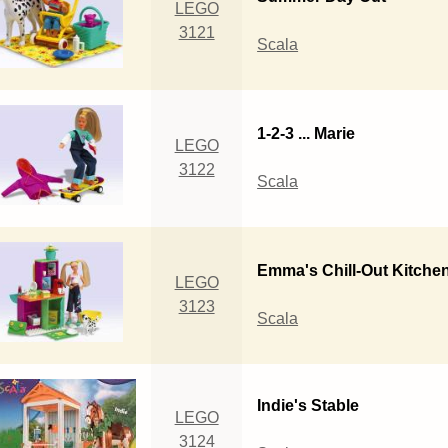
LEGO
3121
Scala
1-2-3 ... Marie
LEGO
3122
Scala
Emma's Chill-Out Kitche
LEGO
3123
Scala
Indie's Stable
LEGO
3124