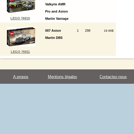
Valkyrie AMR
Pro and Aston
LEGO 76910
Martin Vantage
GT3
007 Aston
1
298
19.99$
Martin DB5
LEGO 76911
A propos
Mentions légales
Contactez-nous