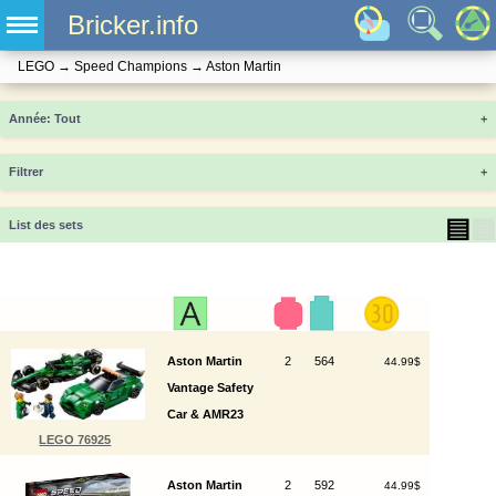
Bricker.info
LEGO
→
Speed Champions
→
Aston Martin
Année
+
Filtrer
+
▤
▦
List des sets
Aston Martin
2
564
44.99$
Vantage Safety
Car & AMR23
LEGO 76925
Aston Martin
2
592
44.99$