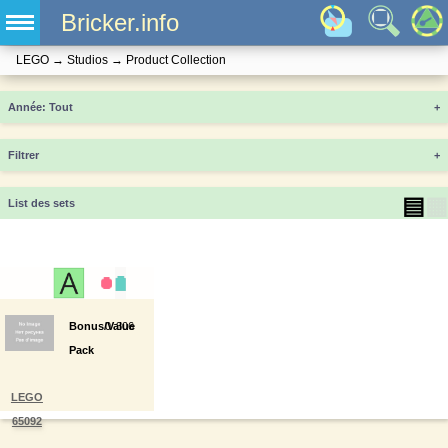
Bricker.info
LEGO
→
Studios
→
Product Collection
Année
+
Filtrer
+
▤
▦
List des sets
Bonus/Value
0
306
Pack
LEGO
65092