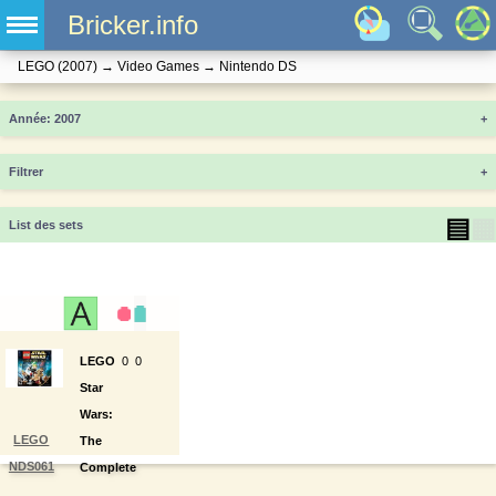
Bricker.info
LEGO
(2007)
→
Video Games
→
Nintendo DS
Année
+
Filtrer
+
▤
▦
List des sets
LEGO
0
0
Star
Wars:
LEGO
The
NDS061
Complete
Saga