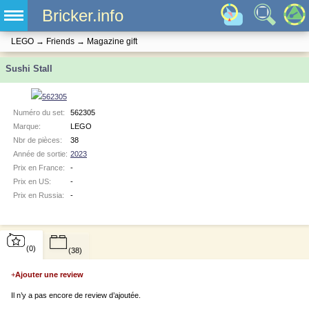
Bricker.info
LEGO
→
Friends
→
Magazine gift
Sushi Stall
Numéro du set:
562305
Marque:
LEGO
Nbr de pièces:
38
Année de sortie:
2023
Prix en France:
-
Prix en US:
-
Prix en Russia:
-
(0)
(38)
+
Ajouter une review
Il n’y a pas encore de review d’ajoutée.