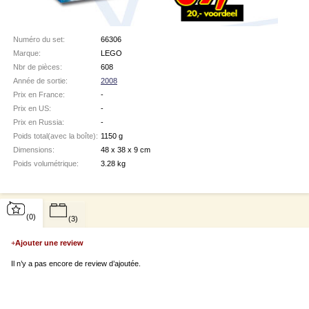
Numéro du set:
66306
Marque:
LEGO
Nbr de pièces:
608
Année de sortie:
2008
Prix en France:
-
Prix en US:
-
Prix en Russia:
-
Poids total(avec la boîte):
1150 g
Dimensions:
48 x 38 x 9 cm
Poids volumétrique:
3.28 kg
(0)
(3)
+
Ajouter une review
Il n’y a pas encore de review d’ajoutée.