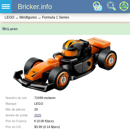
Bricker.info
LEGO
→
Minifigures
→
Formula 1 Series
McLaren
Numéro du set:
71049-mclaren
Marque:
LEGO
Nbr de pièces:
29
Année de sortie:
2025
Prix en France:
€
(0.00 €/pcs)
Prix en US:
$
3.99
(0.14 $/pcs)