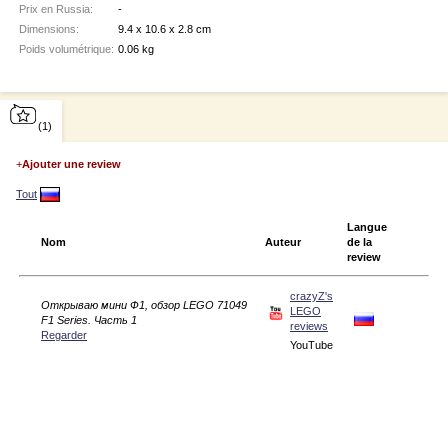
Prix en Russia:
-
Dimensions:
9.4 x 10.6 x 2.8 cm
Poids volumétrique:
0.06 kg
(1)
+
Ajouter une review
Tout
Langue
Nom
Auteur
de la
review
crazyZ's
Открываю мини Ф1, обзор LEGO 71049
LEGO
F1 Series. Часть 1
reviews
Regarder
YouTube